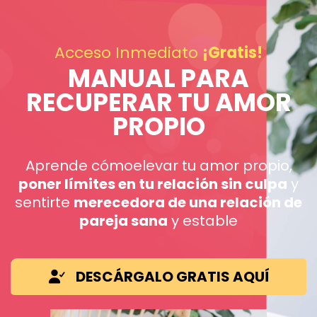
Acceso Inmediato
¡Gratis!
MANUAL PARA
RECUPERAR TU AMOR
PROPIO
Aprende cómoelevar tu amor propio,
poner límites en tu relación sin culpa
y
sentirte
merecedora de una relación de
pareja sana
y estable
DESCÁRGALO GRATIS AQUÍ