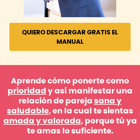
QUIERO DESCARGAR GRATIS EL
MANUAL
Aprende cómo ponerte como
prioridad
y así manifestar una
relación de pareja
sana y
saludable
, en la cual te sientas
amada y valorada
, porque tú ya
te amas lo suficiente.