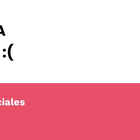
A
:(
iales