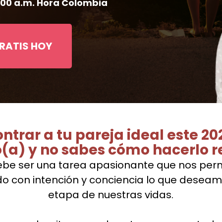
1:00 a.m. Hora Colombia
RATIS HOY
ntrar a tu pareja ideal este 202
o(a) y no sabes cómo hacerlo r
be ser una tarea apasionante que nos permi
con intención y conciencia lo que deseamos 
etapa de nuestras vidas.