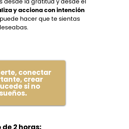
 desde la gratitud y desde el
aliza y acciona con intención
 puede hacer que te sientas
 deseabas.
erte, conectar
rtante, crear
ucede si no
 sueños.
o de 2 horas: