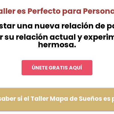
aller es Perfecto para Person
tar una nueva relación de par
 su relación actual y exper
hermosa.
ÚNETE GRATIS AQUÍ
ber si el Taller Mapa de Sueños es p