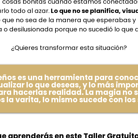
a cosas bonitas cuando estamos conectados
lo todo al azar.
Lo que no se planifica, visu
de que no sea de la manera que esperabas y
 o desilusionada porque no sucedió lo que
¿Quieres transformar esta situación?
eños es una herramienta para conoc
ualizar lo que deseas, y lo más impo
ra hacerlas realidad. La magia no s
 la varita, lo mismo sucede con los
que aprenderás en este
Taller Gratuit