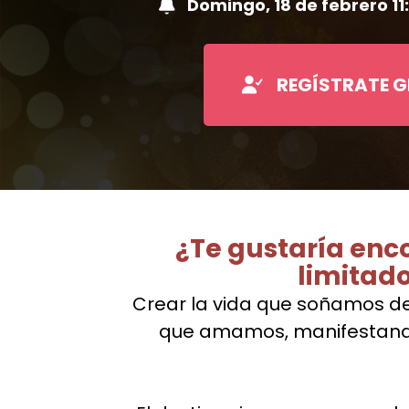
Domingo, 18 de febrero 1
REGÍSTRATE G
¿Te gustaría enco
limitad
Crear la vida que soñamos de
que amamos, manifestando 