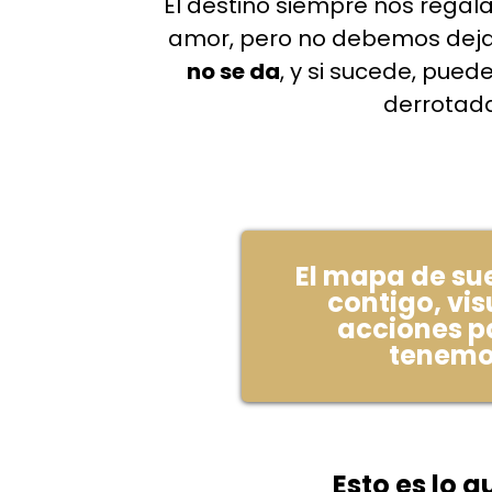
El destino siempre nos regal
amor, pero no debemos dejar
no se da
, y si sucede, pue
derrotada
El mapa de su
contigo, vis
acciones pa
tenemos
Esto es lo 