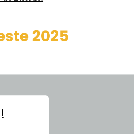
 este 2025
!