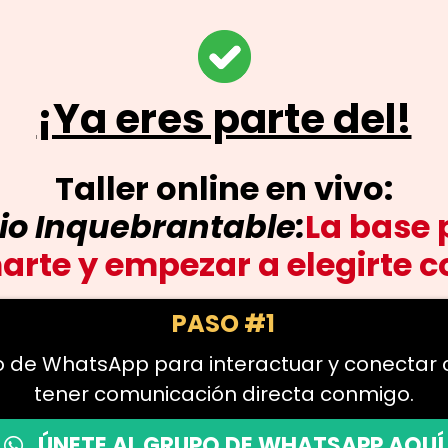
¡Ya eres parte del!
Taller online en vivo:
io Inquebrantable:
La base 
rte y empezar a elegirte 
PASO #1
do de WhatsApp para interactuar y conectar
tener comunicación directa conmigo.
ÚNETE AL GRUPO DE WHATSAPP AQUÍ